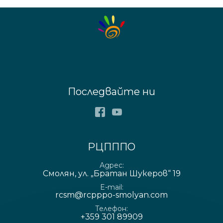
Последвайте ни
Facebook
Youtube
РЦПППО
Адрес
Смолян, ул. „Братан Шукеров“ 19
E-mail
rcsm@rcpppo-smolyan.com
Телефон
+359 301 89909