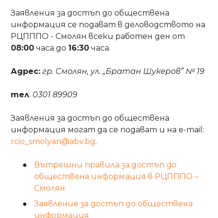
Заявления за достъп до обществена
информация се подават в деловодството на
РЦПППО - Смолян всеки работен ден от
08:00
часа до
16:30
часа.
Адрес:
гр. Смолян, ул. „Братан Шукеров” № 19
тел
:
0301 89909
Заявления за достъп до обществена
информация могат да се подават и на е-mail:
rcio_smolyan@abv.bg
.
Вътрешни правила за достъп до
обществена информация в РЦПППО –
Смолян
Заявление за достъп до обществена
информация