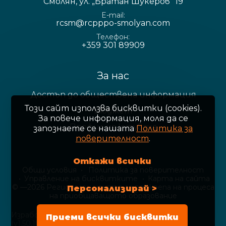
Смолян, ул. „Братан Шукеров“ 19
E-mail
rcsm@rcpppo-smolyan.com
Телефон
+359 301 89909
За нас
Достъп до обществена информация
Този сайт използва бисквитки (cookies).
Бюджет
За повече информация, моля да се
Профил на купувача
запознаете се нашaтa
Политика за
поверителност
.
Откажи всички
Общи условия
Политика за поверителност
Управление на бисквитките
Карта на сайта
© —2026 Регионален център за подкрепа на процеса
Персонализирай >
на приобщаващото образование
Изработка на сайт върху
Creativiso® Xpress™
Приеми всички бисквитки
(v1.50.18)