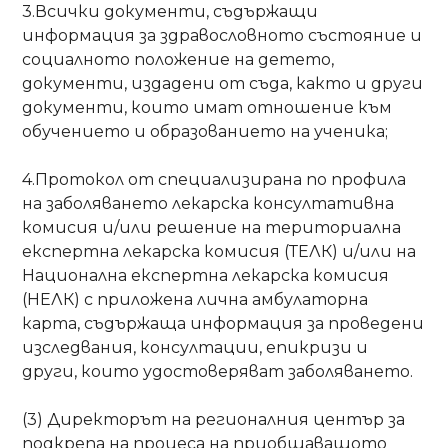
3.Всички документи, съдържащи
информация за здравословното състояние и
социалното положение на детето,
документи, издадени от съда, както и други
документи, които имат отношение към
обучението и образованието на ученика;
4.Протокол от специализирана по профила
на заболяването лекарска консултативна
комисия и/или решение на териториална
експертна лекарска комисия (ТЕЛК) и/или на
Национална експертна лекарска комисия
(НЕЛК) с приложена лична амбулаторна
карта, съдържаща информация за проведени
изследвания, консултации, епикризи и
други, които удостоверяват заболяването.
(3) Директорът на регионалния център за
подкрепа на процеса на приобщаващото