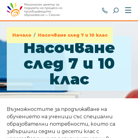
+359 301 8
Начало
/
Насочване след 7 и 10 клас
Насочване
след 7 и 10
клас
Възможностите за продължаване на
обучението на ученици със специални
образователни потребности, които са
завършили седми и десети клас с