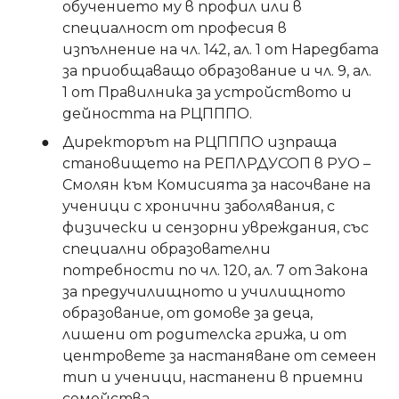
обучението му в профил или в
специалност от професия в
изпълнение на чл. 142, ал. 1 от Наредбата
за приобщаващо образование и чл. 9, ал.
1 от Правилника за устройството и
дейността на РЦПППО.
Директорът на РЦПППО изпраща
становището на РЕПЛРДУСОП в РУО –
Смолян към Комисията за насочване на
ученици с хронични заболявания, с
физически и сензорни увреждания, със
специални образователни
потребности по чл. 120, ал. 7 от Закона
за предучилищното и училищното
образование, от домове за деца,
лишени от родителска грижа, и от
центровете за настаняване от семеен
тип и ученици, настанени в приемни
семейства.