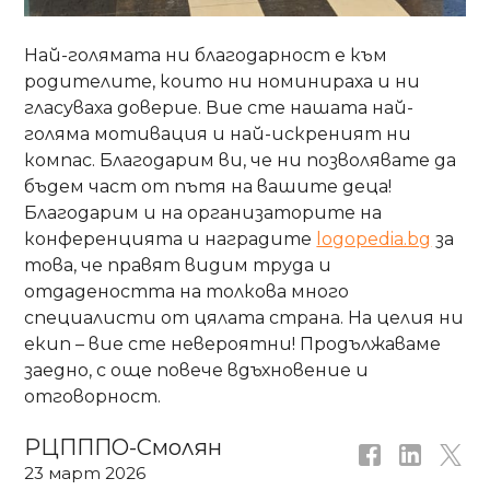
Най-голямата ни благодарност е към
родителите, които ни номинираха и ни
гласуваха доверие. Вие сте нашата най-
голяма мотивация и най-искреният ни
компас. Благодарим ви, че ни позволявате да
бъдем част от пътя на вашите деца!
Благодарим и на организаторите на
конференцията и наградите
logopedia.bg
за
това, че правят видим труда и
отдадеността на толкова много
специалисти от цялата страна. На целия ни
екип – вие сте невероятни! Продължаваме
заедно, с още повече вдъхновение и
отговорност.
РЦПППО-Смолян
23 март 2026